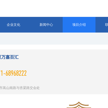
企业文化
新闻中心
项目介绍
星万嘉百汇
71-68968222
市嵩山南路与杏梁路交会处